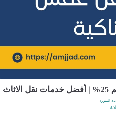
ثاث
ة المنورة
كية