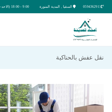
خطى
0594362911
السقيا , المدية المنورة
9:00 - 18:00 (الاحد-الخميس)
لى
لمحتوى
امجاد المدينة للخدمات المنزلية
افضل شركة تنظيف ونقل عفش بالمدينة ا
نقل عفش بالحناكية