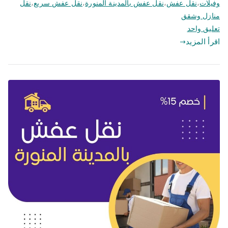
وفيلات
،
نقل عفش
،
نقل عفش بالمدينة المنورة
،
نقل عفش سريع
،
نقل
منازل وشقق
على
تعليق واحد
ارخص
اقرأ المزيد
شركة
نقل
عفش
بالمدينة
المنورة
|
0562694961
|
امجاد
المدينة
للخدمات
المنزلية