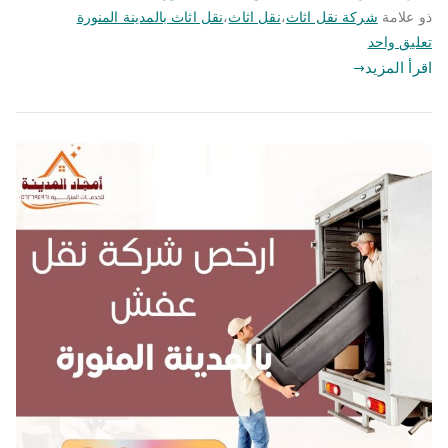
ذو علامة
شركة نقل اثاث
،
نقل اثاث
،
نقل اثاث بالمدينة المنورة
على
تعليق واحد
نقل
اقرأ المزيد
اثاث
|
0562694961
|
شركة
امجاد
المدينة
لخدمات
نقل
الاثاث