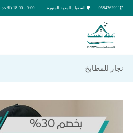
خطى
0594362911
السقيا , المدية المنورة
9:00 - 18:00 (الاحد-الخميس)
لى
لمحتوى
امجاد المدينة للخدمات المنزلية
افضل شركة تنظيف ونقل عفش بالمدينة ا
نجار للمطابخ