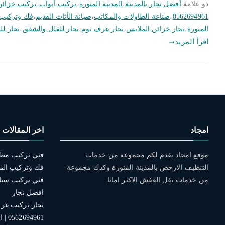
ذو علامة
أفضل نجار بالمدينة
،
المدينة المنورة
،
تركيب أبواب
،
تركيب خزائن
0562694961
،
صناعة الطاولات والمكاتب
،
صيانة الأثاث القديم
،
فك وتركيب 
المنورة
،
نجار خزائن الملابس
،
نجار غرف نوم
،
نجار للفلل والشقق
،
نجار لل
اقرأ المزيد
امجاد
اخر المقالات
موقع امجاد يقدم لكم مجموعة من خدمات
التنظيف الارخص بالمدينة المنورة وكذك مجموعة
فك وتركيب الم
من خدمات نقل العفش الاكثر امانا
افضل نجار
نجار تركيب غرف 
0562694961 | افضل الخدمات