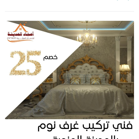
بالمدينة
|
0562694961
|
افضل
نجار
فك
وتركيب
وصيانة