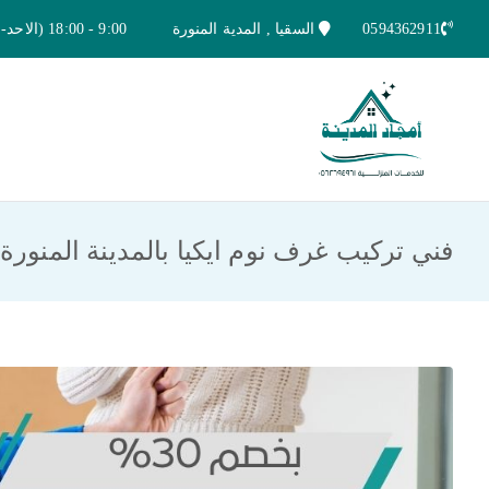
خطى
0594362911
السقيا , المدية المنورة
9:00 - 18:00 (الاحد-الخميس)
لى
لمحتوى
امجاد المدينة للخدمات المنزلية
افضل شركة تنظيف ونقل عفش بالمدينة ا
فني تركيب غرف نوم ايكيا بالمدينة المنورة