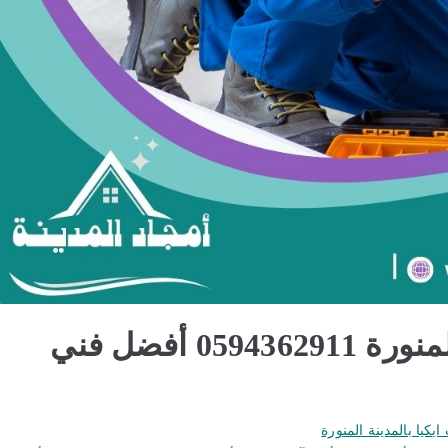
فك وتركيب اثاث ايكيا بالمدينة المنورة 0594362911 أفضل فني
يكيا بالمدينة المنورة