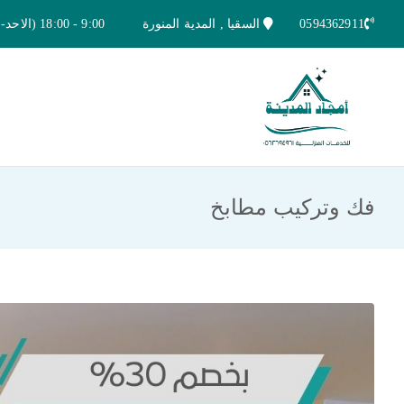
خطى
0594362911
السقيا , المدية المنورة
9:00 - 18:00 (الاحد-الخميس)
لى
لمحتوى
امجاد المدينة للخدمات المنزلية
افضل شركة تنظيف ونقل عفش بالمدينة ا
فك وتركيب مطابخ