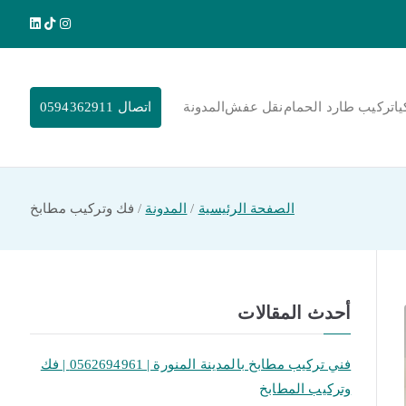
يا
تركيب طارد الحمام
نقل عفش
المدونة
اتصال 0594362911
الصفحة الرئيسية
المدونة
فك وتركيب مطابخ
أحدث المقالات
فني تركيب مطابخ بالمدينة المنورة | 0562694961 | فك
وتركيب المطابخ