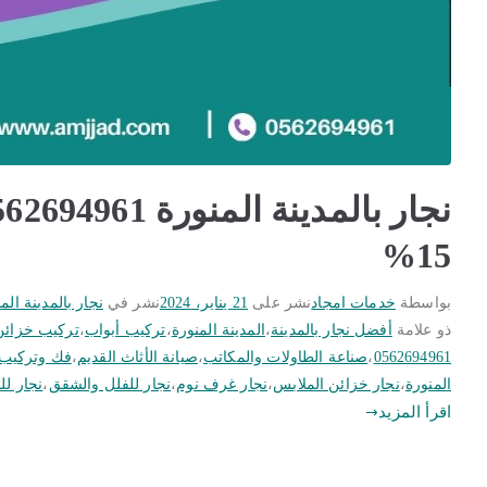
15%
بواسطة
خدمات امجاد
نشر على
21 يناير، 2024
نشر في
نجار بالمدينة الم
ذو علامة
أفضل نجار بالمدينة
،
المدينة المنورة
،
تركيب أبواب
،
تركيب خزائن
0562694961
،
صناعة الطاولات والمكاتب
،
صيانة الأثاث القديم
،
فك وتركيب 
المنورة
،
نجار خزائن الملابس
،
نجار غرف نوم
،
نجار للفلل والشقق
،
نجار لل
اقرأ المزيد