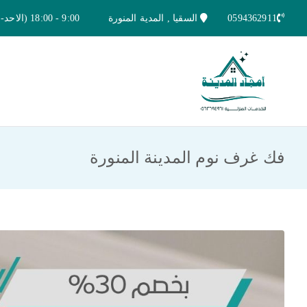
خطى
0594362911
السقيا , المدية المنورة
9:00 - 18:00 (الاحد-الخميس)
لى
لمحتوى
امجاد المدينة للخدمات المنزلية
افضل شركة تنظيف ونقل عفش بالمدينة ا
فك غرف نوم المدينة المنورة