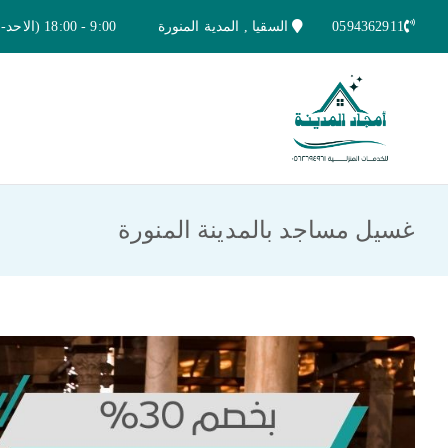
خطى
0594362911
السقيا , المدية المنورة
9:00 - 18:00 (الاحد-الخميس)
لى
لمحتوى
امجاد المدينة للخدمات المنزلية
افضل شركة تنظيف ونقل عفش بالمدينة ا
غسيل مساجد بالمدينة المنورة