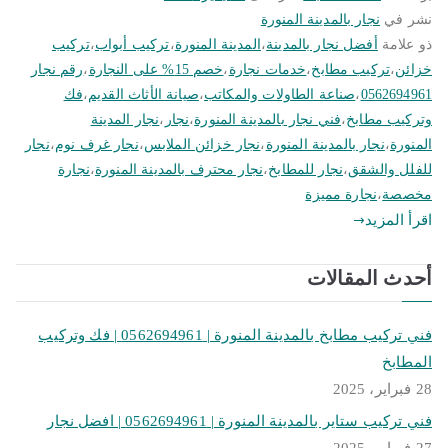
نشر في
نجار بالمدينة المنورة
ذو علامة
أفضل نجار بالمدينة
،
المدينة المنورة
،
تركيب أبواب
،
تركيب
خزائن
،
تركيب مطابخ
،
خدمات نجارة
،
خصم 15% على النجارة
،
رقم نجار
0562694961
،
صناعة الطاولات والمكاتب
،
صيانة الأثاث القديم
،
فك
وتركيب مطابخ
،
فني نجار بالمدينة المنورة
،
نجار
،
نجار المدينة
المنورة
،
نجار بالمدينة المنورة
،
نجار خزائن الملابس
،
نجار غرف نوم
،
نجار
للفلل والشقق
،
نجار للمطابخ
،
نجار محترف بالمدينة المنورة
،
نجارة
مخصصة
،
نجارة مميزة
اقرأ المزيد
أحدث المقالات
فني تركيب مطابخ بالمدينة المنورة | 0562694961 | فك وتركيب
المطابخ
28 فبراير، 2025
فني تركيب ستاير بالمدينة المنورة | 0562694961 | افضل نجار