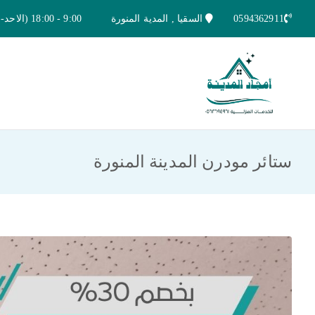
خطى
0594362911
السقيا , المدية المنورة
9:00 - 18:00 (الاحد-الخميس)
لى
لمحتوى
امجاد المدينة للخدمات المنزلية
افضل شركة تنظيف ونقل عفش بالمدينة ا
ستائر مودرن المدينة المنورة