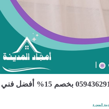
تركيب ستائر بالمدينة المنورة 0594362911 بخصم 15% أفضل فني
ينة المنورة