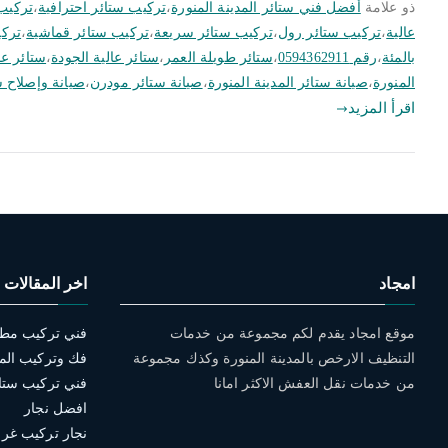
ذو علامة
أفضل فني ستائر المدينة المنورة
،
تركيب ستائر احترافية
،
تركيب 
عالية
،
تركيب ستائر رول
،
تركيب ستائر سريعة
،
تركيب ستائر قماشية
،
تركي
بالمئة
،
رقم 0594362911
،
ستائر طويلة العمر
،
ستائر عالية الجودة
،
ستائر ع
المنورة
،
صيانة ستائر المدينة المنورة
،
صيانة ستائر مودرن
،
صيانة وإصلاح س
اقرأ المزيد
امجاد
اخر المقالات
موقع امجاد يقدم لكم مجموعة من خدمات
التنظيف الارخص بالمدينة المنورة وكذك مجموعة
فك وتركيب الم
من خدمات نقل العفش الاكثر امانا
افضل نجار
نجار تركيب غرف 