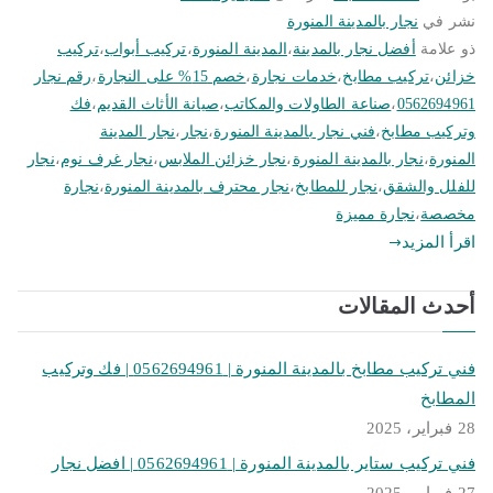
نشر في
نجار بالمدينة المنورة
ذو علامة
أفضل نجار بالمدينة
،
المدينة المنورة
،
تركيب أبواب
،
تركيب
خزائن
،
تركيب مطابخ
،
خدمات نجارة
،
خصم 15% على النجارة
،
رقم نجار
0562694961
،
صناعة الطاولات والمكاتب
،
صيانة الأثاث القديم
،
فك
وتركيب مطابخ
،
فني نجار بالمدينة المنورة
،
نجار
،
نجار المدينة
المنورة
،
نجار بالمدينة المنورة
،
نجار خزائن الملابس
،
نجار غرف نوم
،
نجار
للفلل والشقق
،
نجار للمطابخ
،
نجار محترف بالمدينة المنورة
،
نجارة
مخصصة
،
نجارة مميزة
اقرأ المزيد
أحدث المقالات
فني تركيب مطابخ بالمدينة المنورة | 0562694961 | فك وتركيب
المطابخ
28 فبراير، 2025
فني تركيب ستاير بالمدينة المنورة | 0562694961 | افضل نجار