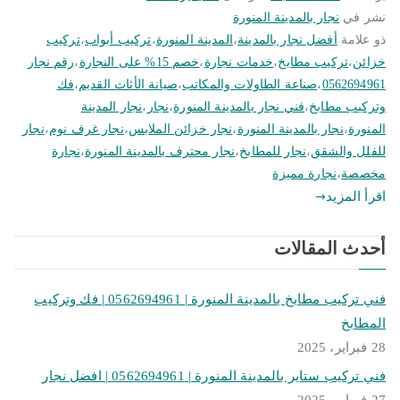
نشر في
نجار بالمدينة المنورة
ذو علامة
أفضل نجار بالمدينة
،
المدينة المنورة
،
تركيب أبواب
،
تركيب
خزائن
،
تركيب مطابخ
،
خدمات نجارة
،
خصم 15% على النجارة
،
رقم نجار
0562694961
،
صناعة الطاولات والمكاتب
،
صيانة الأثاث القديم
،
فك
وتركيب مطابخ
،
فني نجار بالمدينة المنورة
،
نجار
،
نجار المدينة
المنورة
،
نجار بالمدينة المنورة
،
نجار خزائن الملابس
،
نجار غرف نوم
،
نجار
للفلل والشقق
،
نجار للمطابخ
،
نجار محترف بالمدينة المنورة
،
نجارة
مخصصة
،
نجارة مميزة
اقرأ المزيد
أحدث المقالات
فني تركيب مطابخ بالمدينة المنورة | 0562694961 | فك وتركيب
المطابخ
28 فبراير، 2025
فني تركيب ستاير بالمدينة المنورة | 0562694961 | افضل نجار