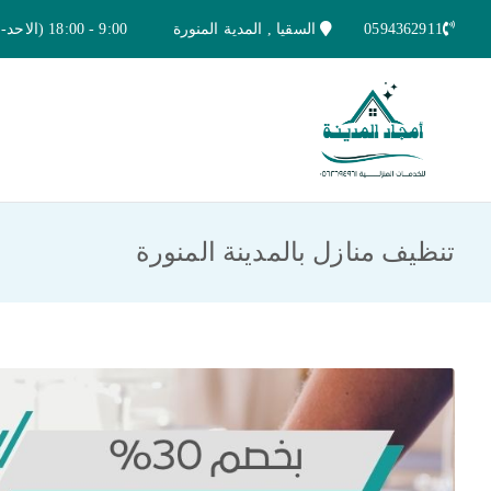
خطى
0594362911
السقيا , المدية المنورة
9:00 - 18:00 (الاحد-الخميس)
لى
لمحتوى
امجاد المدينة للخدمات المنزلية
افضل شركة تنظيف ونقل عفش بالمدينة ا
تنظيف منازل بالمدينة المنورة