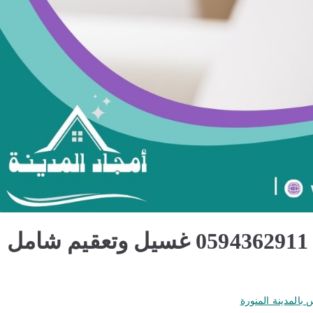
تنظيف مجالس بالمدينة المنورة 0594362911 غسيل وتعقيم شامل
بالمدينة المنورة