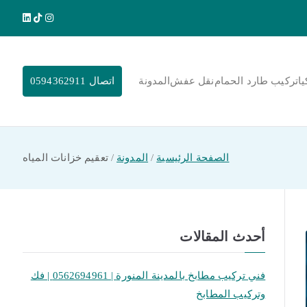
يا
تركيب طارد الحمام
نقل عفش
المدونة
اتصال 0594362911
الصفحة الرئيسية
المدونة
تعقيم خزانات المياه
أحدث المقالات
فني تركيب مطابخ بالمدينة المنورة | 0562694961 | فك
وتركيب المطابخ