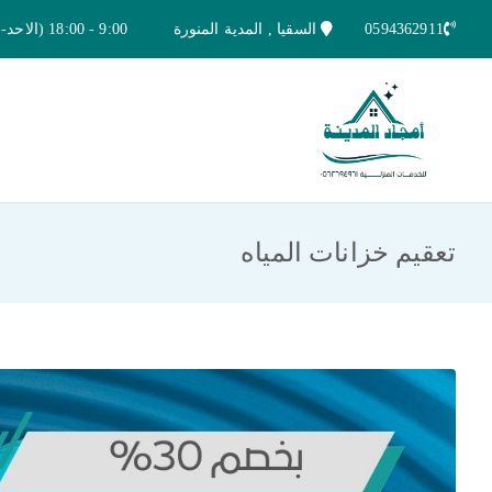
خطى
0594362911
السقيا , المدية المنورة
9:00 - 18:00 (الاحد-الخميس)
لى
لمحتوى
امجاد المدينة للخدمات المنزلية
افضل شركة تنظيف ونقل عفش بالمدينة ا
تعقيم خزانات المياه