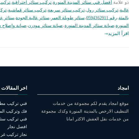
ذو علامة
أفضل فني ستائر المدينة المنورة
،
تركيب ستائر احترافية
،
تركيب 
عالية
،
تركيب ستائر رول
،
تركيب ستائر سريعة
،
تركيب ستائر قماشية
،
تركي
بالمئة
،
رقم 0594362911
،
ستائر طويلة العمر
،
ستائر عالية الجودة
،
ستائر ع
المنورة
،
صيانة ستائر المدينة المنورة
،
صيانة ستائر مودرن
،
صيانة وإصلاح س
اقرأ المزيد
امجاد
اخر المقالات
موقع امجاد يقدم لكم مجموعة من خدمات
التنظيف الارخص بالمدينة المنورة وكذك مجموعة
فك وتركيب الم
من خدمات نقل العفش الاكثر امانا
افضل نجار
نجار تركيب غرف 