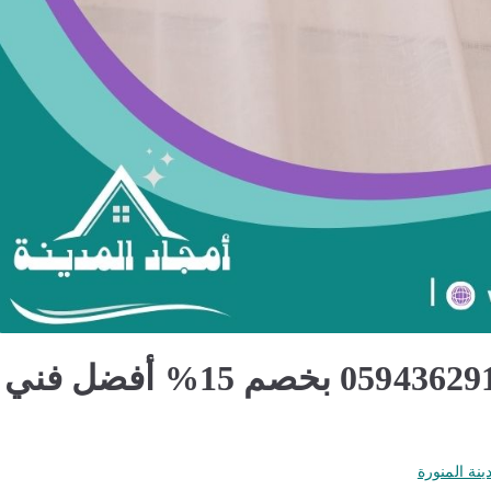
تركيب ستائر بالمدينة المنورة 0594362911 بخصم 15% أفضل فني
ينة المنورة