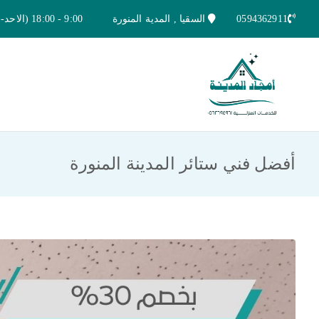
خطى
0594362911
السقيا , المدية المنورة
9:00 - 18:00 (الاحد-الخميس)
لى
لمحتوى
امجاد المدينة للخدمات المنزلية
افضل شركة تنظيف ونقل عفش بالمدينة ا
أفضل فني ستائر المدينة المنورة