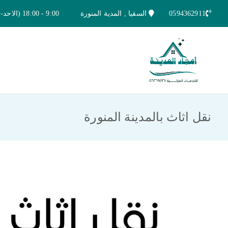
خطى
0594362911
السقيا , المدية المنورة
9:00 - 18:00 (الاحد-الخميس)
لى
لمحتوى
امجاد المدينة للخدمات المنزلية
افضل شركة تنظيف ونقل عفش بالمدينة ا
نقل اثاث بالمدينة المنورة