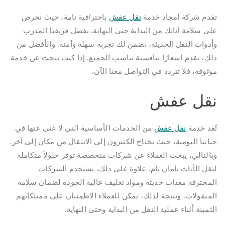
نقل
تقدم شركة امجاد خدمة
نقل عفش
باحترافية تامة، حيث نحرص
عفش
على سلامة أثاثك من البداية حتى النهاية. بفضل فريقنا المدرب
|
0562694961
وأدوات النقل الحديثة، نضمن لك تجربة سهلة وآمنة. والأفضل من
|
ذلك، نقدم أسعارًا تنافسية تناسب الجميع. إذا كنت تبحث عن خدمة
افضل
موثوقة، فلا تتردد في التواصل معنا الآن.
خدمات
نقل
نقل عفش
العفش
تُعد خدمة
نقل عفش
من الخدمات الأساسية التي لا غنى عنها في
حياتنا اليومية، حيث يحتاج الكثيرون إلى الانتقال من مكان إلى آخر.
وبالتالي، يبحث العملاء عن شركات متخصصة توفر حلولاً متكاملة
لنقل الأثاث بأمان تام. علاوة على ذلك، تستخدم الشركات
المحترفة معدات حديثة ومواد تغليف عالية الجودة لضمان سلامة
المنقولات. ونتيجة لذلك، يمكن للعملاء الاطمئنان على ممتلكاتهم
الثمينة أثناء عملية النقل من البداية وحتى النهاية.