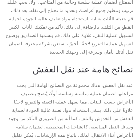
المفتاح لضمان عملية سلسة وخالية من المتاعب. أولاً، يجب عليك
ترتيب وتنظيم جميع أغراضك وتحديد ما تحتاج إلى نقله. بعد ذلك،
قم بتعبئة الأثاث بعناية باستخدام مواد تغليف عالية الجودة لحماية
القطع من التلف. بالإضافة إلى ذلك، تأكد من تفكيك الأثاث الكبير
لتسهيل عملية النقل. علاوة على ذلك، قم بتسمية الصناديق بوضوح
لتسهيل عملية التفريغ لاحقًا. أخيرًا، استعن بشركة محترفة لضمان
نقل أثاثك بأمان وسرعة إلى وجهتك الجديدة.
نصائح هامة عند نقل العفش
عند نقل العفش، هناك مجموعة من النصائح الهامة التي يجب
مراعاتها لضمان عملية مناسبة وسلسة. أولًا، يُنصح بتصنيف
الأغراض حسب الفئات، مما يسهل عملية التعبئة والتفريغ لاحقًا.
علاوةً على ذلك، ينبغي استخدام مواد تعبئة عالية الجودة لحماية
العفش من الخدوش والتلف. كما أنه من الضروري التأكد من وجود
وسائل النقل المناسبة، كالشاحنات المخصصة، لضمان سلامة
الأغراض أثناء الانتقال. لذلك، باتباع هذه الإرشادات، يُمكن تقليل