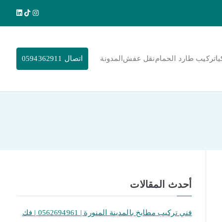
يا
تركيب طارد الحمام
نقل عفش
المدونة
اتصال 0594362911
أحدث المقالات
فني تركيب مطابخ بالمدينة المنورة | 0562694961 | فك