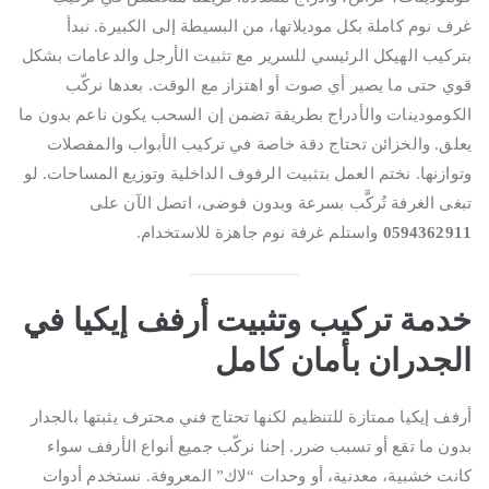
غرف نوم كاملة بكل موديلاتها، من البسيطة إلى الكبيرة. نبدأ
بتركيب الهيكل الرئيسي للسرير مع تثبيت الأرجل والدعامات بشكل
قوي حتى ما يصير أي صوت أو اهتزاز مع الوقت. بعدها نركّب
الكومودينات والأدراج بطريقة تضمن إن السحب يكون ناعم بدون ما
يعلق. والخزائن تحتاج دقة خاصة في تركيب الأبواب والمفصلات
وتوازنها. نختم العمل بتثبيت الرفوف الداخلية وتوزيع المساحات. لو
تبغى الغرفة تُركَّب بسرعة وبدون فوضى، اتصل الآن على
0594362911
واستلم غرفة نوم جاهزة للاستخدام.
خدمة تركيب وتثبيت أرفف إيكيا في
الجدران بأمان كامل
أرفف إيكيا ممتازة للتنظيم لكنها تحتاج فني محترف يثبتها بالجدار
بدون ما تقع أو تسبب ضرر. إحنا نركّب جميع أنواع الأرفف سواء
كانت خشبية، معدنية، أو وحدات “لاك” المعروفة. نستخدم أدوات