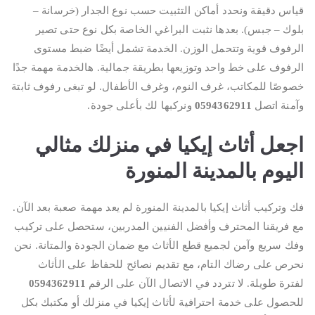
قياس دقيقة ونحدد أماكن التثبيت حسب نوع الجدار (خرسانة –
بلوك – جبس). بعدها نثبت البراغي الخاصة بكل نوع حتى تصير
الرفوف قوية وتتحمل الوزن. الخدمة تشمل أيضًا ضبط مستوى
الرفوف على خط واحد وتوزيعها بطريقة جمالية. هالخدمة مهمة جدًا
خصوصًا للمكاتب، غرف النوم، وغرف الأطفال. لو تبغى رفوف ثابتة
وآمنة اتصل
0594362911
ونركبها لك بأعلى جودة.
اجعل أثاث إيكيا في منزلك مثالي
اليوم بالمدينة المنورة
فك وتركيب أثاث إيكيا بالمدينة المنورة لم يعد مهمة صعبة بعد الآن.
مع فريقنا المحترف وأفضل الفنيين المدربين، ستحصل على تركيب
وفك سريع وآمن لجميع قطع الأثاث مع ضمان الجودة والمتانة. نحن
نحرص على رضاك التام، مع تقديم نصائح للحفاظ على الأثاث
لفترة طويلة. لا تتردد في الاتصال الآن على الرقم
0594362911
للحصول على خدمة احترافية لأثاث إيكيا في منزلك أو مكتبك بكل