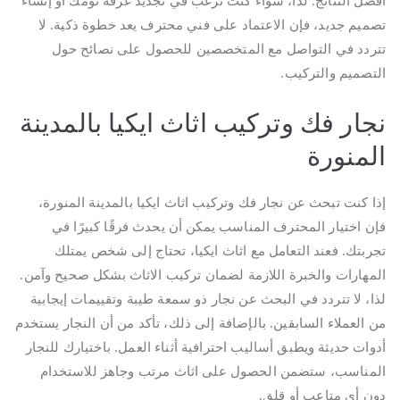
أفضل النتائج. لذا، سواء كنت ترغب في تجديد غرفة نومك أو إنشاء
تصميم جديد، فإن الاعتماد على فني محترف يعد خطوة ذكية. لا
تتردد في التواصل مع المتخصصين للحصول على نصائح حول
التصميم والتركيب.
نجار فك وتركيب اثاث ايكيا بالمدينة
المنورة
إذا كنت تبحث عن نجار فك وتركيب اثاث ايكيا بالمدينة المنورة،
فإن اختيار المحترف المناسب يمكن أن يحدث فرقًا كبيرًا في
تجربتك. فعند التعامل مع اثاث ايكيا، تحتاج إلى شخص يمتلك
المهارات والخبرة اللازمة لضمان تركيب الاثاث بشكل صحيح وآمن.
لذا، لا تتردد في البحث عن نجار ذو سمعة طيبة وتقييمات إيجابية
من العملاء السابقين. بالإضافة إلى ذلك، تأكد من أن النجار يستخدم
أدوات حديثة ويطبق أساليب احترافية أثناء العمل. باختيارك للنجار
المناسب، ستضمن الحصول على اثاث مرتب وجاهز للاستخدام
دون أي متاعب أو قلق.