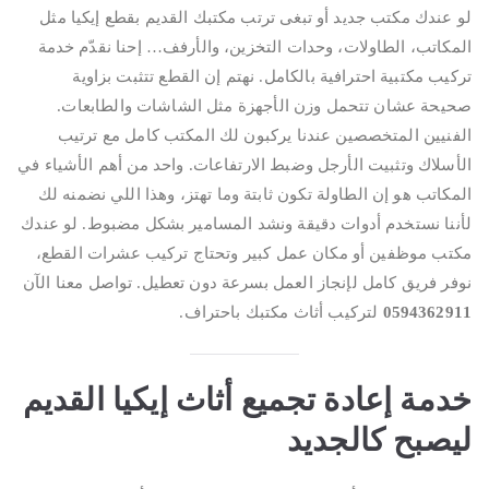
لو عندك مكتب جديد أو تبغى ترتب مكتبك القديم بقطع إيكيا مثل
المكاتب، الطاولات، وحدات التخزين، والأرفف… إحنا نقدّم خدمة
تركيب مكتبية احترافية بالكامل. نهتم إن القطع تتثبت بزاوية
صحيحة عشان تتحمل وزن الأجهزة مثل الشاشات والطابعات.
الفنيين المتخصصين عندنا يركبون لك المكتب كامل مع ترتيب
الأسلاك وتثبيت الأرجل وضبط الارتفاعات. واحد من أهم الأشياء في
المكاتب هو إن الطاولة تكون ثابتة وما تهتز، وهذا اللي نضمنه لك
لأننا نستخدم أدوات دقيقة ونشد المسامير بشكل مضبوط. لو عندك
مكتب موظفين أو مكان عمل كبير وتحتاج تركيب عشرات القطع،
نوفر فريق كامل لإنجاز العمل بسرعة دون تعطيل. تواصل معنا الآن
0594362911
لتركيب أثاث مكتبك باحتراف.
خدمة إعادة تجميع أثاث إيكيا القديم
ليصبح كالجديد