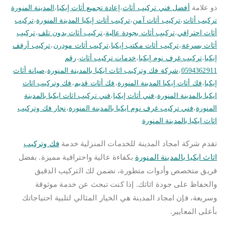
ذو علامة
أفضل فني تركيب أثاث
،
إعادة تجميع أثاث إيكيا
،
المدينة المنورة
تركيب أثاث
،
تركيب أثاث آمن
،
تركيب أثاث إيكيا المدينة المنورة
،
تركيب
أثاث احترافي
،
تركيب أثاث بجودة عالية
،
تركيب أثاث بدون تلف
،
تركيب
أثاث بسرعة
،
تركيب أثاث مكتب إيكيا
،
تركيب أثاث مودرن
،
تركيب أرفف
إيكيا
،
تركيب غرف نوم إيكيا
،
خدمات تركيب أثاث
،
رقم
0594362911
،
شركة فك وتركيب اثاث ايكيا بالمدينة المنورة
،
صيانة أثاث
إيكيا
،
فك أثاث إيكيا المدينة المنورة
،
فك أثاث قديم
،
فك وتركيب اثاث
ايكيا بالمدينة المنورة
،
فني أثاث إيكيا
،
فني تركيب اثاث ايكيا بالمدينة
المنورة
،
فني تركيب غرف نوم ايكيا بالمدينة المنورة
،
نجار فك وتركيب
اثاث ايكيا بالمدينة المنورة
تقدم شركة امجاد المدينة للخدمات المنزلية خدمة
فك وتركيب
اثاث ايكيا بالمدينة المنورة
بكفاءة عالية واحترافية مميزة. بفضل
فريق متخصص وأدوات متطورة، نضمن لك التركيب الدقيق
والحفاظ على جودة اثاثك. إذا كنت تبحث عن خدمة موثوقة
وسريعة، فإن امجاد المدينة هي الخيار المثالي لتلبية احتياجاتك
بأعلى المعايير.