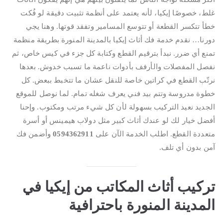
غلط، خصوصًا إيكيا، لأنه يعتمد على أنظمة تثبيت دقيقة لو فُكت
خطأ تتكسر القطعة أو تتوسع المسامير وتفقد قوتها. وهنا يجي
دورنا… نقدم خدمة فك أثاث إيكيا بالمدينة المنورة بطريقة منظمة
تمنع أي ضرر. نبدأ بترقيم القطع وكتابة كل جزء في كيس خاص، ثم
نفصل المفصلات والأرفف بأدوات ناعمة ما تسبب خدوش. بعدها
نرتّب القطع في كراتين خاصة للنقل عشان ما تتخبط ببعض. كل
خطوة مدروسة وتتم بيد فني يعرف شغله تمام. لما نوصل للموقع
الجديد نعيد التركيب بسهولة لأن كل شيء مرتب ومكتوب. وإحنا
أفضل خيار لك لو عندك أثاث كبير مثل دولاب هيمينس أو أسرة
متعددة القطع. اطلب الخدمة الآن على
0594362911
وأضمن فك
آمن بدون أي تلف.
تركيب أثاث المكاتب من إيكيا في
المدينة المنورة باحترافية