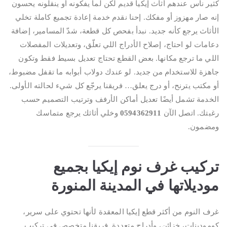
كثير ناس عندهم أثاث إيكيا قديم لكن لما يفكونه أو ينقلونه يحسون
إنه صار مهزوز أو مفكك. إحنا نقدم خدمة إعادة تجميع كاملة تخلي
الأثاث يرجع كأنه جديد. نبدأ بفحص كل قطعة، شدّ المسامير، إضافة
دعامات لو احتاج، إصلاح الأدراج اللي تعلّق، وتعديلات المفصلات
اللي ما ترجع مكانها. بعض القطع تحتاج تعديل بسيط فقط وتكون
جاهزة للاستخدام من جديد. لو عندك دولاب أبوابه ما تقفل مضبوط،
أو مكتب يترنح، أو درج يعلق… فريقنا يرجّع كل شيء لحالته الأولى.
الخدمة تشمل أيضًا تعديل أماكن الأرفف وترتيب التصميم حسب
رغبتك. اتصل الآن
0594362911
وخلي أثاثك يرجع متماسك
ومضمون.
تركيب غرف نوم إيكيا بجميع
موديلاتها في المدينة المنورة
غرف النوم من أكثر قطع إيكيا المعقدة لأنها تحتوي على سرير،
كومودينات، خزائن، وأدراج متعددة. فريقنا متخصص في تركيب