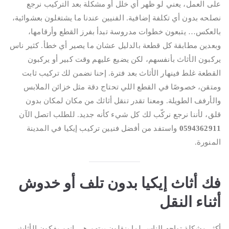
على العمل، يعني لو ظهر أي خلل أو مشكلة بعد التركيب نرجع
نصلحه بدون أي تكلفة إضافية. الفنيين عندنا ما يشتغلون بعشوائية،
بالعكس… يتبعون خطوات مدروسة تبدأ بفرز القطع وأرقامها،
وبعدين مطابقة كل قطعة بالدليل عشان ما يصير أي خطأ. كثير ناس
يركبون الأثاث بأنفسهم، لكن يضيع عليهم وقت كبير أو يركبون
القطعة غلط فينهار الأثاث بعد فترة. إحنا نضمن لك تركيب ثابت
ومتقن، خصوصًا في القطع اللي تحتاج دقة مثل خزائن الملابس
والأرفف الطويلة. ومعنا تقدر تنقل أثاثك من مكان لمكان بدون
قلق، لأننا نرجع نركّب لك كل شيء كأنه جديد. للطلب اتصل الآن
0594362911
واستفد من أفضل فنيين تركيب إيكيا في المدينة
المنورة.
فك أثاث إيكيا بدون تلف أو خدوش
أثناء النقل
أكثر مشكلة تواجه الناس لما ينقلون بيتهم هي إنهم يفكون الأثاث