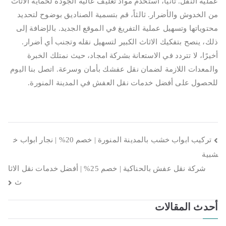
عملية النقل. ثانياً، استخدم مواد تغليف عالية الجودة لحماية الاثاث
من الخدوش والأضرار. ثالثاً، قم بتسمية الصناديق بوضوح لتحديد
محتوياتها وتسهيل عملية التفريغ في الموقع الجديد. بالإضافة إلى
ذلك، ينصح بتفكيك الاثاث الكبير لتسهيل نقله وتجنب أي أضرار.
أخيرًا، لا تتردد في الاستعانة بشركة امجاد، حيث نمتلك الخبرة
والمعدات اللازمة لضمان نقل عفشك بأمان وسرعة. اتصل بنا اليوم
للحصول على أفضل خدمات نقل العفش في المدينة المنورة.
تصفّح
تركيب ابواب خشب بالمدينة المنورة | خصم 20% | نجار ابواب خ
شبية
المقالات
شركة نقل عفش بالحناكية | خصم 25% | أفضل خدمات نقل الاثا
ث
أحدث المقالات