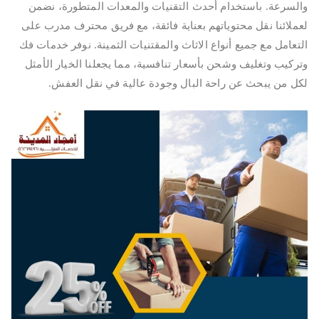
والسرعة. باستخدام أحدث التقنيات والمعدات المتطورة، نضمن
لعملائنا نقل محتوياتهم بعناية فائقة، مع فريق محترف مدرب على
التعامل مع جميع أنواع الاثاث والمقتنيات الثمينة. نوفر خدمات فك
وتركيب وتغليف وشحن بأسعار تنافسية، مما يجعلنا الخيار الأمثل
لكل من يبحث عن راحة البال وجودة عالية في نقل العفش.