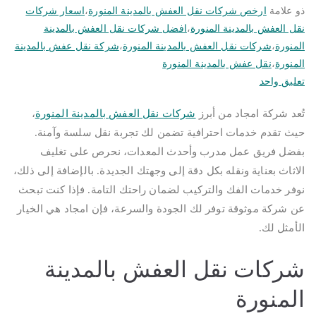
ذو علامة
ارخص شركات نقل العفش بالمدينة المنورة
،
اسعار شركات
نقل العفش بالمدينة المنورة
،
افضل شركات نقل العفش بالمدينة
المنورة
،
شركات نقل العفش بالمدينة المنورة
،
شركة نقل عفش بالمدينة
المنورة
،
نقل عفش بالمدينة المنورة
على
تعليق واحد
شركات
تُعد شركة امجاد من أبرز
شركات نقل العفش بالمدينة المنورة
،
نقل
حيث تقدم خدمات احترافية تضمن لك تجربة نقل سلسة وآمنة.
العفش
بالمدينة
بفضل فريق عمل مدرب وأحدث المعدات، نحرص على تغليف
المنورة
الاثاث بعناية ونقله بكل دقة إلى وجهتك الجديدة. بالإضافة إلى ذلك،
|
نوفر خدمات الفك والتركيب لضمان راحتك التامة. فإذا كنت تبحث
0562694961
عن شركة موثوقة توفر لك الجودة والسرعة، فإن امجاد هي الخيار
|
الأمثل لك.
فك
وتركيب
شركات نقل العفش بالمدينة
العفش
المنورة