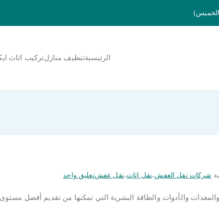
الرئيسية
تنظيف منازل
تركيب اثاث ايك
لمنورة
على
مة
شركات نقل العفش
،
نقل اثاث
،
نقل عفش
تعليق واحد
خدمات
المعدات والأدوات والطاقة البشرية التي تمكنها من تقديم أفضل مستوى
نقل
العفش