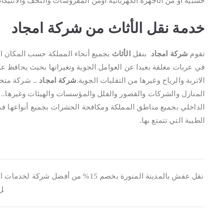
خشبية أو من الأجهزة الكهربائية اومن المفروشات والتحف والانتيكا
خدمة نقل الأثاث من شركة امجاد
تقوم
شركة امجاد
بنقل
الأثاث
بجميع أنحاء المملكة حسب المكان الذي
في عربات مغلقة بعيدا عن العوامل الجوية وتغيراتها بحيث يحافظ عل
الاتربة والرياح وغيرها من التقلبات الجوية.
شركة امجاد ..
شركة متخ
المنازل والشركات والقصور والفلل والمؤسسات والهيئات وغيرها..
الداخلي بجميع مناطق المملكة ومكافحة الحشرات بجميع أنواعها في
الطيبة التي تتمتع بها.
تصفّح
نقل عفش بالمدينة المنورة بخصم 15% من أفضل شركة لخدمات
ل
المقالات