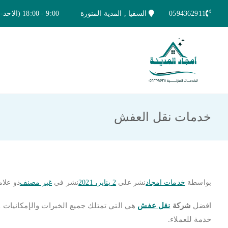
خطى
0594362911
السقيا , المدية المنورة
9:00 - 18:00 (الاحد-الخميس)
لى
لمحتوى
امجاد المدينة للخدمات المنزلية
افضل شركة تنظيف ونقل عفش بالمدينة ا
خدمات نقل العفش
بواسطة
خدمات امجاد
نشر على
2 يناير، 2021
نشر في
غير مصنف
ذو علا
افضل
شركة
نقل عفش
هي التي تمتلك جميع الخبرات والإمكانيات و
خدمة للعملاء.