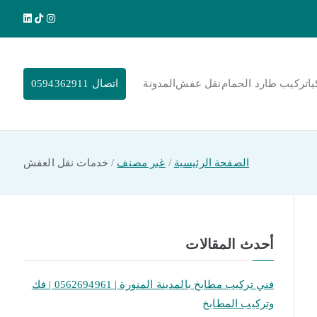
يا
تركيب طارد الحمام
نقل عفش
المدونة
اتصال 0594362911
الصفحة الرئيسية
غير مصنف
خدمات نقل العفش
أحدث المقالات
فني تركيب مطابخ بالمدينة المنورة | 0562694961 | فك
وتركيب المطابخ