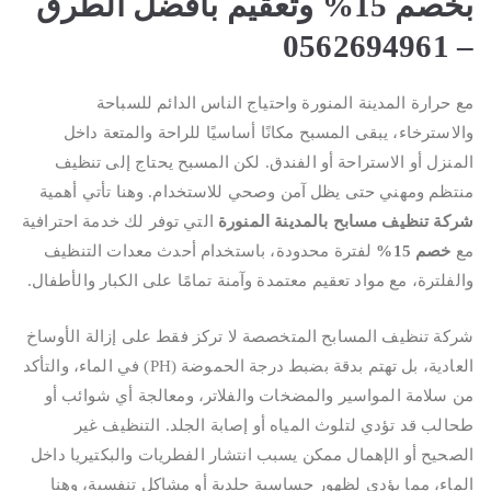
بخصم 15% وتعقيم بأفضل الطرق
– 0562694961
مع حرارة المدينة المنورة واحتياج الناس الدائم للسباحة
والاسترخاء، يبقى المسبح مكانًا أساسيًا للراحة والمتعة داخل
المنزل أو الاستراحة أو الفندق. لكن المسبح يحتاج إلى تنظيف
منتظم ومهني حتى يظل آمن وصحي للاستخدام. وهنا تأتي أهمية
شركة تنظيف مسابح بالمدينة المنورة
التي توفر لك خدمة احترافية
مع
خصم 15%
لفترة محدودة، باستخدام أحدث معدات التنظيف
والفلترة، مع مواد تعقيم معتمدة وآمنة تمامًا على الكبار والأطفال.
شركة تنظيف المسابح المتخصصة لا تركز فقط على إزالة الأوساخ
العادية، بل تهتم بدقة بضبط درجة الحموضة (PH) في الماء، والتأكد
من سلامة المواسير والمضخات والفلاتر، ومعالجة أي شوائب أو
طحالب قد تؤدي لتلوث المياه أو إصابة الجلد. التنظيف غير
الصحيح أو الإهمال ممكن يسبب انتشار الفطريات والبكتيريا داخل
الماء، مما يؤدي لظهور حساسية جلدية أو مشاكل تنفسية، وهنا