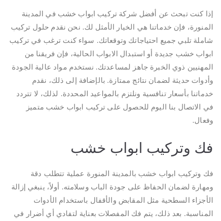
إذا كنت تبحث عن أفضل شركة تركيب ابواب خشب في المدينة
المنورة، فإن خدماتنا هي الخيار الأمثل لك. نحن نقدم حلول تركيب
شاملة تلبي جميع احتياجاتك وتوقعاتك. سواء كنت ترغب في تركيب
ابواب خشب جديدة أو استبدال الابواب الحالية، فإن فريقنا من
المهنيين ذوي الخبرة جاهز لمساعدتك. نستخدم مواد عالية الجودة
وأدوات حديثة لضمان نتائج ممتازة. بالإضافة إلى ذلك، نقدم
خدماتنا بأسعار تنافسية ونلتزم بالمواعيد المحددة. لذلك، لا تتردد
في الاتصال بنا اليوم للحصول على تركيب ابواب خشب متميز
وفعال.
فك وتركيب ابواب خشب
فك وتركيب ابواب خشب بالمدينة المنورة عملية تتطلب دقة
ومهارة لضمان الحفاظ على جودة الباب وسلامته. أولاً، ينبغي إزالة
الأجزاء السطحية مثل المقابض والأقفال باستخدام الأدوات
المناسبة. بعد ذلك، يتم فك المفصلات بعناية لتفادي أي أضرار في